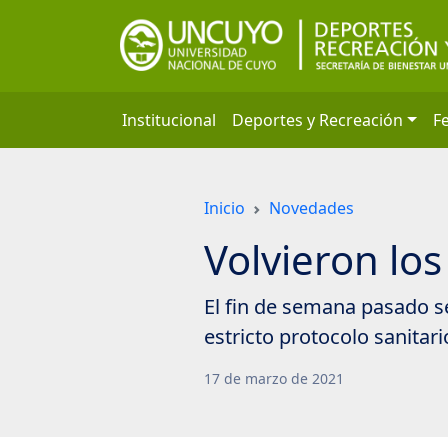
Saltar
a
contenido
principal
Institucional
Deportes y Recreación
F
Inicio
Novedades
Volvieron los
El fin de semana pasado se
estricto protocolo sanitari
17
de
marzo
de
2021