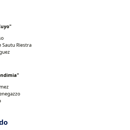
Cuyo"
so
 Sautu Riestra
íguez
endimia"
Gómez
enegazzo
o
ado