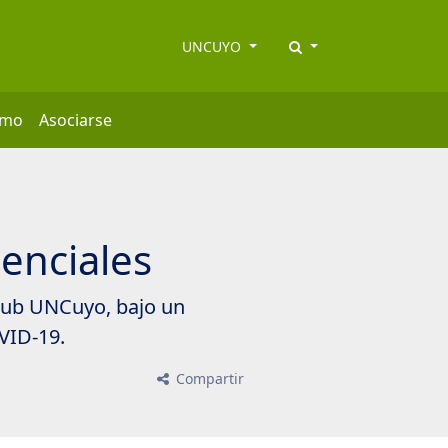
UNCUYO
smo
Asociarse
senciales
 Club UNCuyo, bajo un
OVID-19.
Compartir